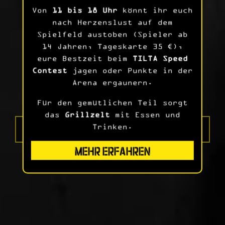
Von
11 bis 18 Uhr
könnt ihr euch
nach Herzenslust auf dem
TILTA
Spielfeld austoben (Spieler ab
14 Jahren, Tageskarte 35 €),
eure Bestzeit beim
TILTA Speed
Contest
jagen oder Punkte in der
Arena ergaunern.
Für den gemütlichen Teil sorgt
das
Grillzelt
mit Essen und
Trinken.
DAS BESTE LASERTAG DER GALAXIE
MEHR ERFAHREN