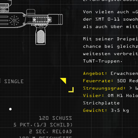
Von vielen auch „
der SMT 0-11 sowo
als auch über mit
Mit seiner Dreipe
chance bei gleich
weitesten verbrei
TuNT-Truppen.
Angebot:
Erwachsen
Feuerrate:
500 Red
Streuungsgrad:
> 6
Visier:
OM H1 Holo
Strichplatte
Gewicht:
3,5 kg