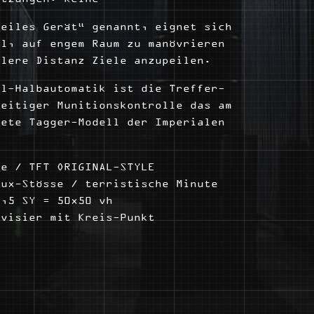
Geiles Gerät“ genannt, eignet sich
hl, auf engem Raum zu manövrieren
tlere Distanz Ziele anzupeilen.
il-Halbautomatik ist die Treffer-
zeitiger Munitionskontrolle das am
tete Tagger-Modell der Imperialen
e / TFT ORIGINAL-STYLE
ux-Stösse / terristische Minute
,5 SY = 50x50 vh
visier mit Kreis-Punkt